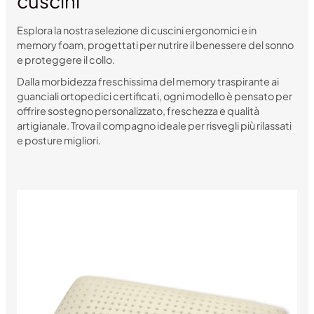
cuscini
Esplora la nostra selezione di cuscini ergonomici e in
memory foam, progettati per nutrire il benessere del sonno
e proteggere il collo.
Dalla morbidezza freschissima del memory traspirante ai
guanciali ortopedici certificati, ogni modello è pensato per
offrire sostegno personalizzato, freschezza e qualità
artigianale. Trova il compagno ideale per risvegli più rilassati
e posture migliori.