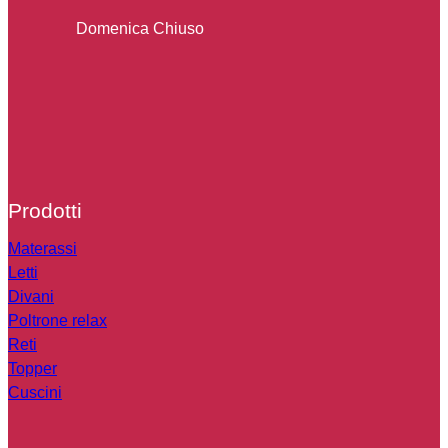
Domenica Chiuso
Prodotti
Materassi
Letti
Divani
Poltrone relax
Reti
Topper
Cuscini