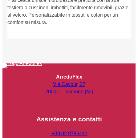
Francesca unisce morbidezza e praticità con la sua
testiera a cuscinoni imbottiti, facilmente rimovibili grazie
al velcro. Personalizzabile in tessuti e colori per un
comfort su misura.
Dettagli prodotto
ArredoFlex
Via Cavour, 27
20001 – Inveruno (MI)
Assistenza e contatti
+39 02 9786441