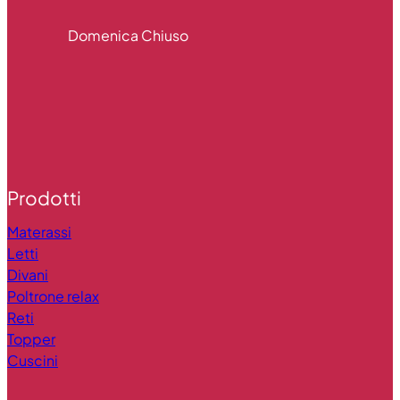
Domenica Chiuso
Prodotti
Materassi
Letti
Divani
Poltrone relax
Reti
Topper
Cuscini