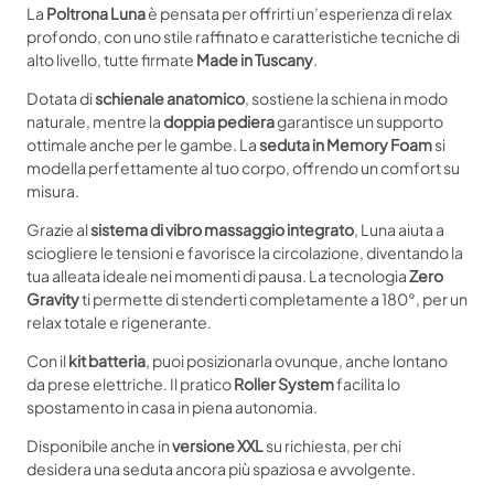
La
Poltrona Luna
è pensata per offrirti un’esperienza di relax
profondo, con uno stile raffinato e caratteristiche tecniche di
alto livello, tutte firmate
Made in Tuscany
.
Dotata di
schienale anatomico
, sostiene la schiena in modo
naturale, mentre la
doppia pediera
garantisce un supporto
ottimale anche per le gambe. La
seduta in Memory Foam
si
modella perfettamente al tuo corpo, offrendo un comfort su
misura.
Grazie al
sistema di vibro massaggio integrato
, Luna aiuta a
sciogliere le tensioni e favorisce la circolazione, diventando la
tua alleata ideale nei momenti di pausa. La tecnologia
Zero
Gravity
ti permette di stenderti completamente a 180°, per un
relax totale e rigenerante.
Con il
kit batteria
, puoi posizionarla ovunque, anche lontano
da prese elettriche. Il pratico
Roller System
facilita lo
spostamento in casa in piena autonomia.
Disponibile anche in
versione XXL
su richiesta, per chi
desidera una seduta ancora più spaziosa e avvolgente.